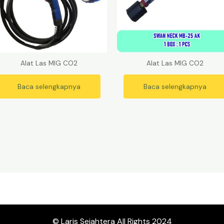
Alat Las MIG CO2
Alat Las MIG CO2
Baca selengkapnya
Baca selengkapnya
© Laris Sejahtera All Rights 2024