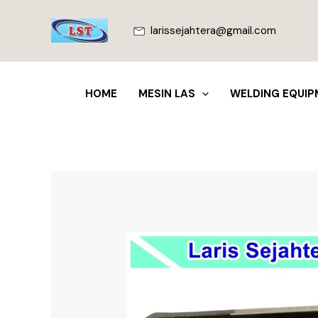
Lewati
ke
larissejahtera@gmail.com
konten
HOME
MESIN LAS
WELDING EQUIP