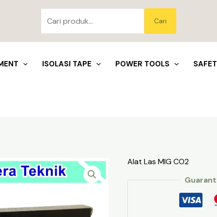
Pencarian
untuk:
Blo
Cari
MENT
ISOLASI TAPE
POWER TOOLS
SAFE
Alat Las MIG CO2
Guarant