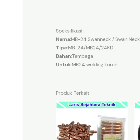
Speksifikasi :
Nama
:MB-24 Swanneck / Swan Neck
Tipe
:MB-24/MB24/24KD
Bahan
:Tembaga
Untuk
:MB24 welding torch
Produk Terkait