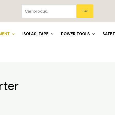
Pencarian
untuk:
Blo
Cari
MENT
ISOLASI TAPE
POWER TOOLS
SAFE
rter