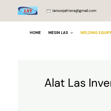
Lewati
ke
larissejahtera@gmail.com
konten
HOME
MESIN LAS
WELDING EQUIP
Alat Las Inve