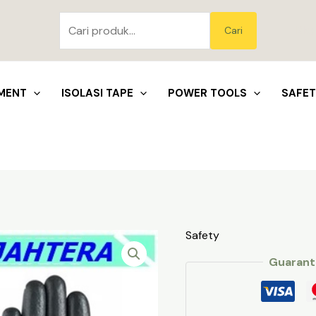
Pencarian
untuk:
Blo
Cari
MENT
ISOLASI TAPE
POWER TOOLS
SAFE
Safety
Guarant