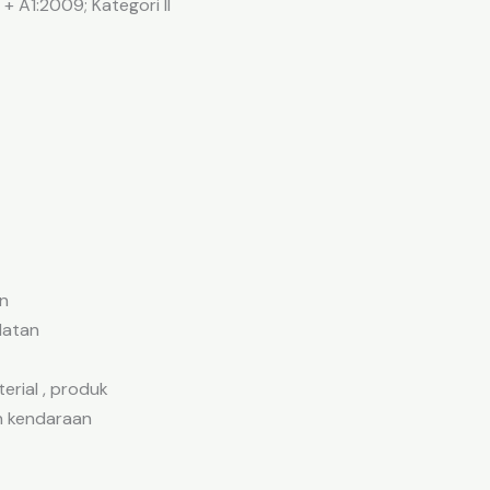
 A1:2009; Kategori II
n
latan
erial , produk
 kendaraan