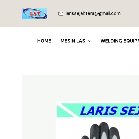
Lewati
ke
larissejahtera@gmail.com
konten
HOME
MESIN LAS
WELDING EQUIP