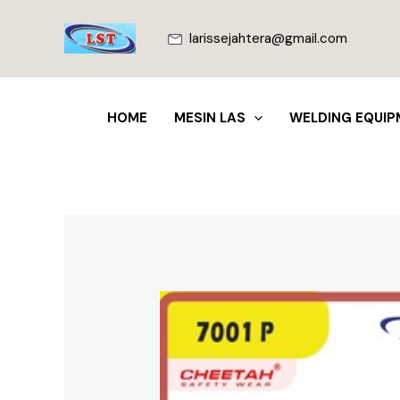
Lewati
ke
larissejahtera@gmail.com
konten
HOME
MESIN LAS
WELDING EQUIP