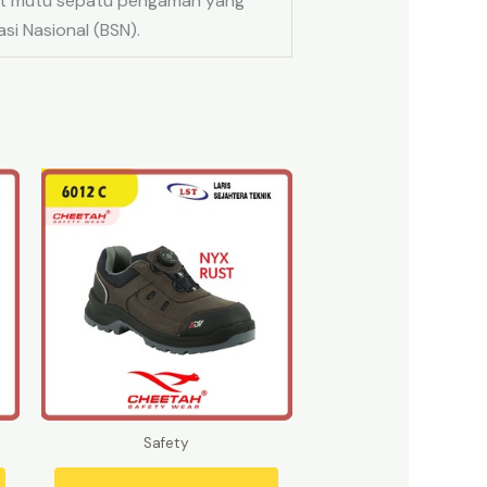
at mutu sepatu pengaman yang
si Nasional (BSN).
Safety