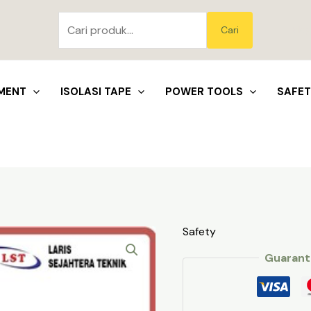
Pencarian
untuk:
Blo
Cari
MENT
ISOLASI TAPE
POWER TOOLS
SAFE
Safety
Guarant