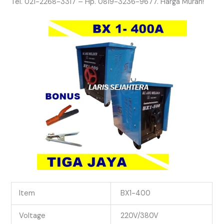
Tel. 021-2268-3317 – Hp. 0819-3236-9677. Harga Murah!
Item
BX1-400
Voltage
220V/380V