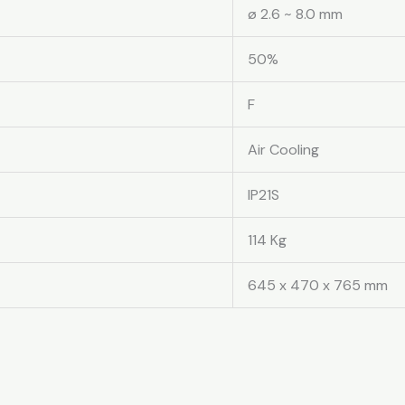
ø 2.6 ~ 8.0 mm
50%
F
Air Cooling
IP21S
114 Kg
645 x 470 x 765 mm