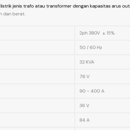
 listrik jenis trafo atau transformer dengan kapasitas arus o
 dan berat.
2ph 380V ± 15%
50 / 60 Hz
32 KVA
76 V
90 ~ 400 A
36 V
84 A