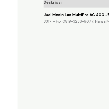
Deskripsi
Ulasan (0)
Jual Mesin Las MultiPro AC 400 J
3317 – Hp. 0819-3236-9677. Harga M