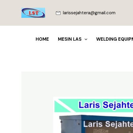
Lewati
ke
larissejahtera@gmail.com
konten
HOME
MESIN LAS
WELDING EQUIP