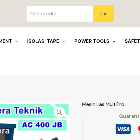
Pencarian
untuk:
Blo
Cari
MENT
ISOLASI TAPE
POWER TOOLS
SAFE
Mesin Las MultiPro
Guarant