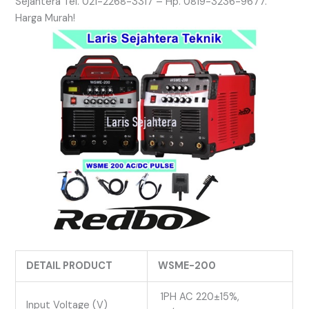
Sejahtera Tel. 021-2268-3317 – Hp. 0819-3236-9677.
Harga Murah!
DETAIL PRODUCT
WSME-200
1PH AC 220±15%,
Input Voltage (V)