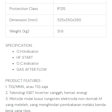
Protection Class
IP21S
Dimension (mm)
525x350x390
Weight (kg)
31.6
SPECIFICATION :
O.H.Indicator
HF START
O.C.Indicator
GAS AFTER FLOW
PRODUCT FEATURES :
1. TIG/MMA, atau TIG saja
2. Teknologi IGBT Inverter canggih, hemat energi
3. Metode mulai busur tungsten elektroda non-kontak hf
yang meleleh, yang menghindari pembakaran melalui benda
kerja yang tipis.