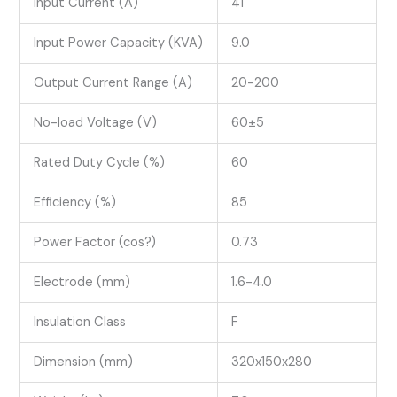
Input Current (A)
41
Input Power Capacity (KVA)
9.0
Output Current Range (A)
20-200
No-load Voltage (V)
60±5
Rated Duty Cycle (%)
60
Efficiency (%)
85
Power Factor (cos?)
0.73
Electrode (mm)
1.6-4.0
Insulation Class
F
Dimension (mm)
320x150x280