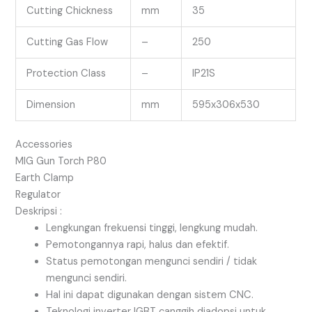
Cutting Chickness
mm
35
Cutting Gas Flow
–
250
Protection Class
–
IP21S
Dimension
mm
595x306x530
Accessories
MIG Gun Torch P80
Earth Clamp
Regulator
Deskripsi :
Lengkungan frekuensi tinggi, lengkung mudah.
Pemotongannya rapi, halus dan efektif.
Status pemotongan mengunci sendiri / tidak
mengunci sendiri.
Hal ini dapat digunakan dengan sistem CNC.
Teknologi inverter IGBT canggih diadopsi untuk