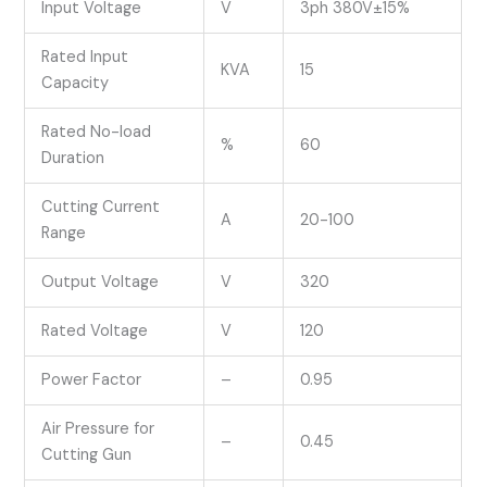
Input Voltage
V
3ph 380V±15%
Rated Input
KVA
15
Capacity
Rated No-load
%
60
Duration
Cutting Current
A
20-100
Range
Output Voltage
V
320
Rated Voltage
V
120
Power Factor
–
0.95
Air Pressure for
–
0.45
Cutting Gun