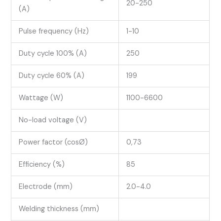
20-250
(A)
Pulse frequency (Hz)
1-10
Duty cycle 100% (A)
250
Duty cycle 60% (A)
199
Wattage (W)
1100-6600
No-load voltage (V)
Power factor (cosØ)
0,73
Efficiency (%)
85
Electrode (mm)
2.0-4.0
Welding thickness (mm)