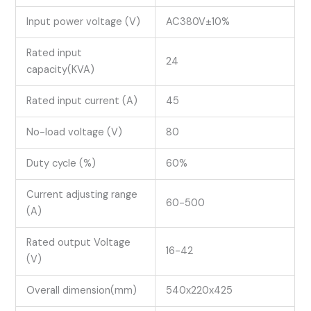
Input power voltage (V)
AC380V±10%
Rated input
24
capacity(KVA)
Rated input current (A)
45
No-load voltage (V)
80
Duty cycle (%)
60%
Current adjusting range
60-500
(A)
Rated output Voltage
16-42
(V)
Overall dimension(mm)
540x220x425