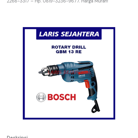
2268-3317 – Hp. 0819-3236-9677. Harga Murah!
Deskripsi