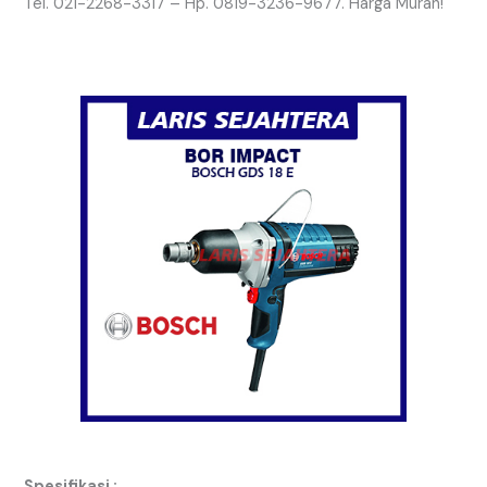
Tel. 021-2268-3317 – Hp. 0819-3236-9677. Harga Murah!
Spesifikasi :