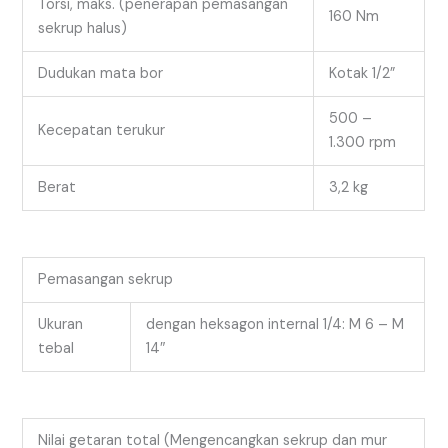
Torsi, maks. (penerapan pemasangan
160 Nm
sekrup halus)
Dudukan mata bor
Kotak 1/2”
500 –
Kecepatan terukur
1.300 rpm
Berat
3,2 kg
Pemasangan sekrup
Ukuran
dengan heksagon internal 1/4: M 6 – M
tebal
14″
Nilai getaran total (Mengencangkan sekrup dan mur