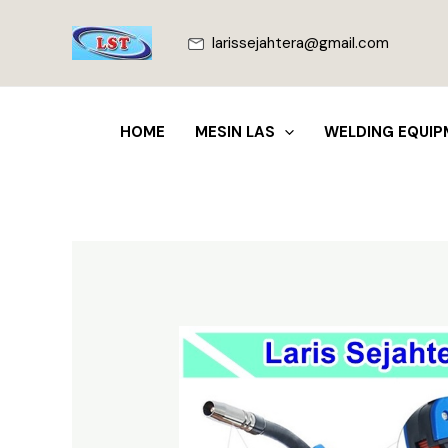
Lewati
ke
larissejahtera@gmail.com
konten
HOME
MESIN LAS
WELDING EQUIP