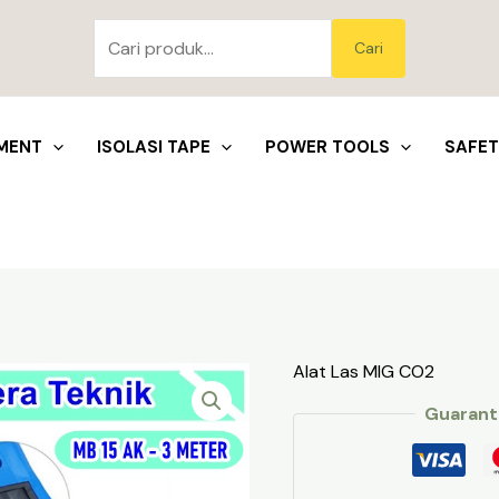
Pencarian
untuk:
Blo
Cari
MENT
ISOLASI TAPE
POWER TOOLS
SAFE
Alat Las MIG CO2
Guarant