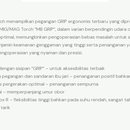
rch menampilkan pegangan GRIP ergonomis terbaru yang dipro
 MIG/MAG Torch “MB GRIP”, dalam varian berpendingin udara 
optimal, memungkinkan pengoperasian bebas masalah untuk set
amin keamanan genggaman yang tinggi serta penanganan ya
ngoperasian yang nyaman dan presisi.
gan sisipan “GRIP” – untuk aksesibilitas terbaik
pegangan dan sandaran ibu jari – penanganan positif bahkan
ius pergerakan optimal – penanganan sempurna
al – memperpanjang umur obor
ox R – fleksibilitas tinggi bahkan pada suhu rendah, sangat 
tarik