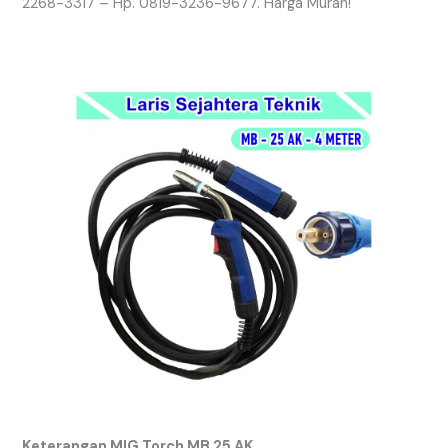
2268-3317 – Hp. 0819-3236-9677. Harga Murah!
Keterangan MIG Torch MB 25 AK