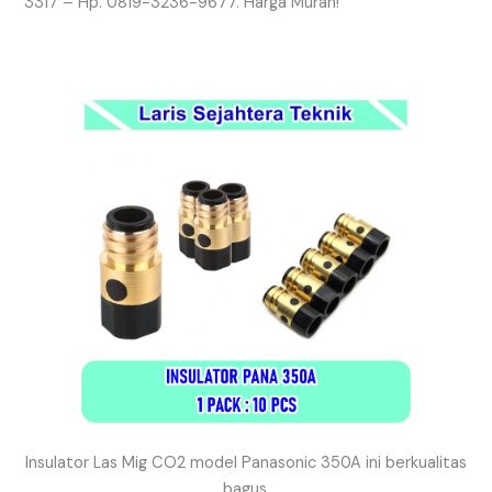
3317 – Hp. 0819-3236-9677. Harga Murah!
Insulator Las Mig CO2 model Panasonic 350A ini berkualitas
bagus.