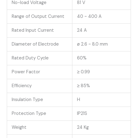
No-load Voltage
81 V
Range of Output Current
40 ~ 400 A
Rated Input Current
24 A
Diameter of Electrode
ø 2.6 ~ 8.0 mm
Rated Duty Cycle
60%
Power Factor
≥ 0.99
Efficiency
≥ 85%
Insulation Type
H
Protection Type
IP21S
Weight
24 Kg