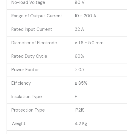
No-load Voltage
80 V
Range of Output Current
10 ~ 200 A
Rated Input Current
32 A
Diameter of Electrode
ø 1.6 ~ 5.0 mm
Rated Duty Cycle
60%
Power Factor
≥ 0.7
Efficiency
≥ 85%
Insulation Type
F
Protection Type
IP21S
Weight
4.2 Kg