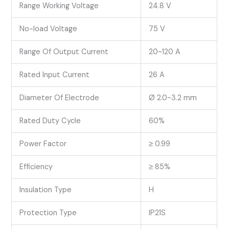
Range Working Voltage
24.8 V
No-load Voltage
75 V
Range Of Output Current
20~120 A
Rated Input Current
26 A
Diameter Of Electrode
Ø 2.0~3.2 mm
Rated Duty Cycle
60%
Power Factor
≥ 0.99
Efficiency
≥ 85%
Insulation Type
H
Protection Type
IP21S