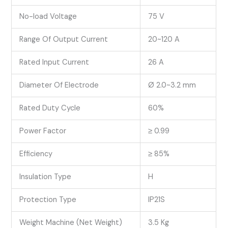
No-load Voltage
75 V
Range Of Output Current
20~120 A
Rated Input Current
26 A
Diameter Of Electrode
Ø 2.0~3.2 mm
Rated Duty Cycle
60%
Power Factor
≥ 0.99
Efficiency
≥ 85%
Insulation Type
H
Protection Type
IP21S
Weight Machine (Net Weight)
3.5 Kg