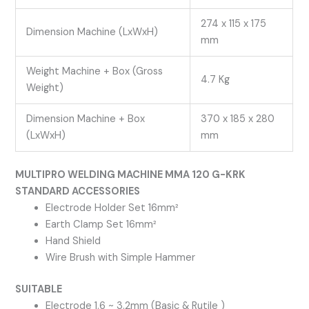
274 x 115 x 175
Dimension Machine (LxWxH)
mm
Weight Machine + Box (Gross
4.7 Kg
Weight)
Dimension Machine + Box
370 x 185 x 280
(LxWxH)
mm
MULTIPRO WELDING MACHINE MMA 120 G-KRK
STANDARD ACCESSORIES
Electrode Holder Set 16mm²
Earth Clamp Set 16mm²
Hand Shield
Wire Brush with Simple Hammer
SUITABLE
Electrode 1.6 ~ 3.2mm (Basic & Rutile )