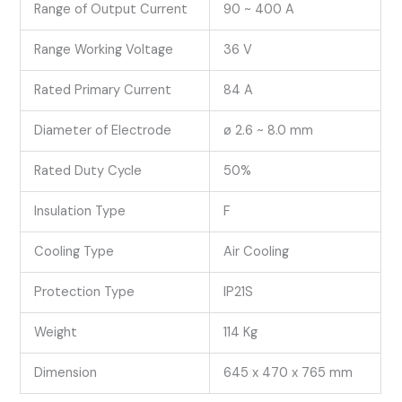
Range of Output Current
90 ~ 400 A
Range Working Voltage
36 V
Rated Primary Current
84 A
Diameter of Electrode
ø 2.6 ~ 8.0 mm
Rated Duty Cycle
50%
Insulation Type
F
Cooling Type
Air Cooling
Protection Type
IP21S
Weight
114 Kg
Dimension
645 x 470 x 765 mm