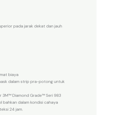
uperior pada jarak dekat dan jauh
emat biaya
emask dalam strip pra-potong untuk
tor 3M™ Diamond Grade™ Seri 983
ol bahkan dalam kondisi cahaya
eksi 24 jam.