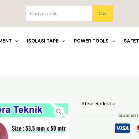
Pencarian
untuk:
Blo
Cari
MENT
ISOLASI TAPE
POWER TOOLS
SAFE
Stiker Reflektor
Guarant