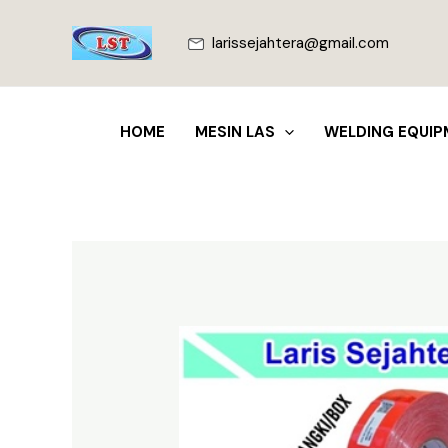
Lewati
ke
larissejahtera@gmail.com
konten
HOME
MESIN LAS
WELDING EQUIP