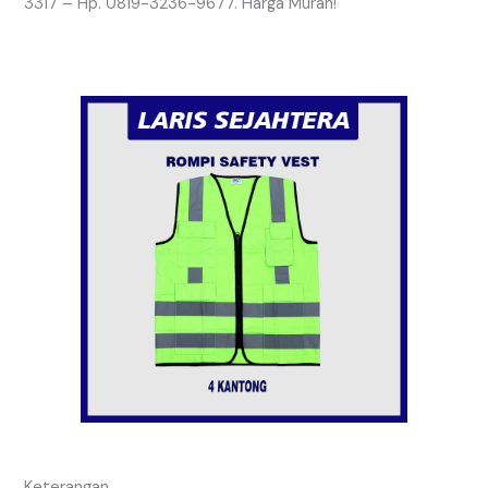
3317 – Hp. 0819-3236-9677. Harga Murah!
Keterangan