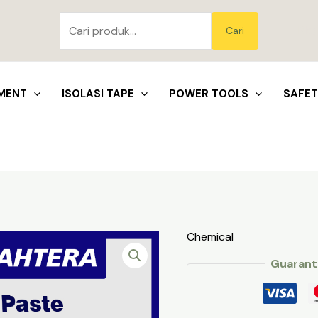
Pencarian
untuk:
Blo
Cari
MENT
ISOLASI TAPE
POWER TOOLS
SAFE
Chemical
Guarant