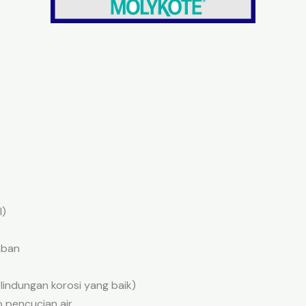
l)
aban
rlindungan korosi yang baik)
 pencucian air