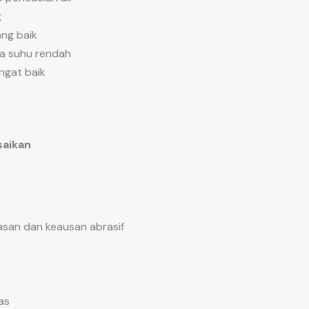
g
ang baik
da suhu rendah
ngat baik
saikan
asan dan keausan abrasif
as