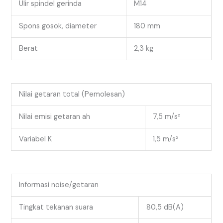
Ulir spindel gerinda
M14
Spons gosok, diameter
180 mm
Berat
2,3 kg
Nilai getaran total (Pemolesan)
Nilai emisi getaran ah
7,5 m/s²
Variabel K
1,5 m/s²
Informasi noise/getaran
Tingkat tekanan suara
80,5 dB(A)