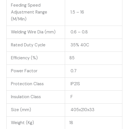
Feeding Speed
Adjustment Range
1.5 – 16
(M/Min)
Welding Wire Dia (mm)
0.6 – 0.8
Rated Duty Cycle
35% 40C
Efficiency (%)
85
Power Factor
0.7
Protection Class
IP21S
Insulation Class
F
Size (mm)
405x210x33
Weight (Kg)
18