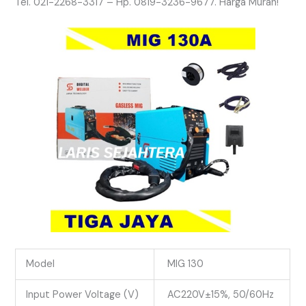
Tel. 021-2268-3317 – Hp. 0819-3236-9677. Harga Murah!
Model
MIG 130
Input Power Voltage (V)
AC220V±15%, 50/60Hz