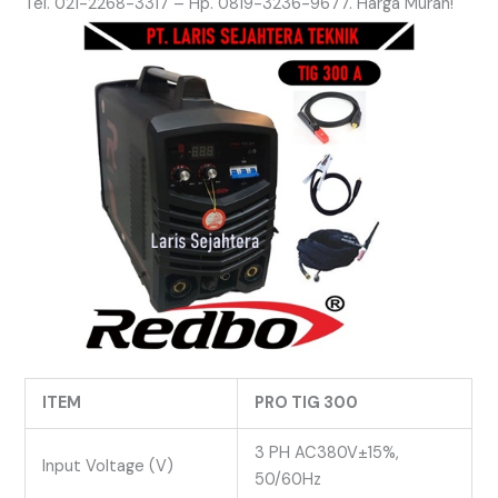
Tel. 021-2268-3317 – Hp. 0819-3236-9677. Harga Murah!
ITEM
PRO TIG 300
3 PH AC380V±15%,
Input Voltage (V)
50/60Hz