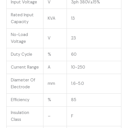
Input Voltage
V
3ph 380V±15%
Rated Input
KVA
13
Capacity
No-Load
V
23
Voltage
Duty Cycle
%
60
Current Range
A
10-250
Diameter Of
mm
1.6-5.0
Electrode
Efficiency
%
85
Insulation
–
F
Class