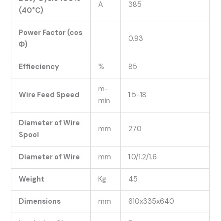
A
385
(40°C)
Power Factor (cos
0.93
Φ
)
Effieciency
%
85
m-
Wire Feed Speed
1.5-18
min
Diameter of Wire
mm
270
Spool
Diameter of Wire
mm
1.0/1.2/1.6
Weight
Kg
45
Dimensions
mm
610x335x640