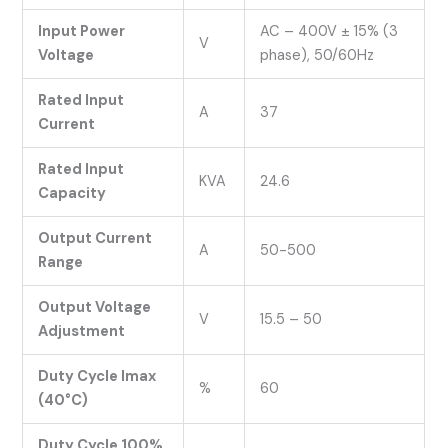
Input Power
AC – 400V ± 15% (3
V
Voltage
phase), 50/60Hz
Rated Input
A
37
Current
Rated Input
KVA
24.6
Capacity
Output Current
A
50-500
Range
Output Voltage
V
15.5 – 50
Adjustment
Duty Cycle Imax
%
60
(40°C)
Duty Cycle 100%