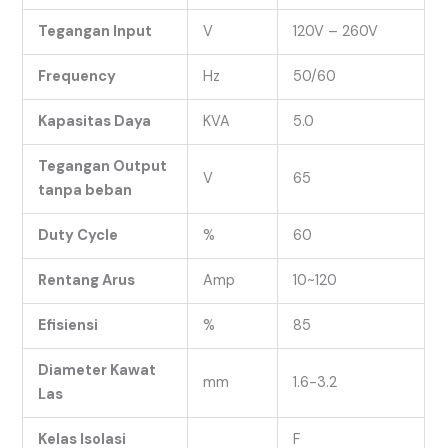
Tegangan Input
V
120V – 260V
Frequency
Hz
50/60
Kapasitas Daya
KVA
5.0
Tegangan Output
V
65
tanpa beban
Duty Cycle
%
60
Rentang Arus
Amp
10~120
Efisiensi
%
85
Diameter Kawat
mm
1.6-3.2
Las
Kelas Isolasi
F