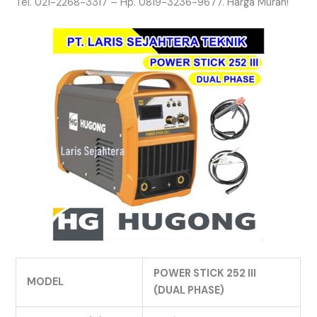
Tel. 021-2268-3317 – Hp. 0819-3236-9677. Harga Murah!
POWER STICK 252 III
MODEL
(DUAL PHASE)