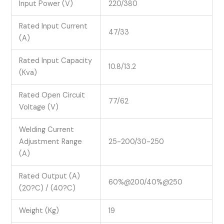
Input Power (V)
220/380
Rated Input Current
47/33
(A)
Rated Input Capacity
10.8/13.2
(Kva)
Rated Open Circuit
77/62
Voltage (V)
Welding Current
Adjustment Range
25-200/30-250
(A)
Rated Output (A)
60%@200/40%@250
(20?C) / (40?C)
Weight (Kg)
19