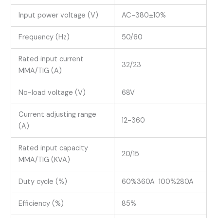
Input power voltage (V)
AC-380±10%
Frequency (Hz)
50/60
Rated input current
32/23
MMA/TIG (A)
No-load voltage (V)
68V
Current adjusting range
12-360
(A)
Rated input capacity
20/15
MMA/TIG (KVA)
Duty cycle (%)
60%360A 100%280A
Efficiency (%)
85%