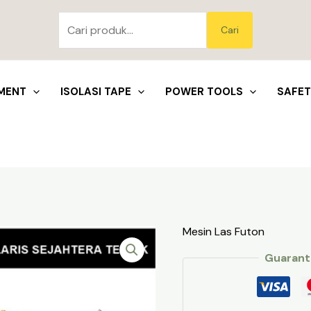
Pencarian
untuk:
Blo
Cari
MENT
ISOLASI TAPE
POWER TOOLS
SAFE
Mesin Las Futon
Guarant