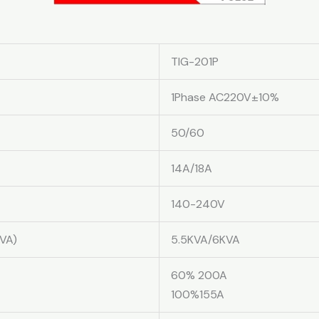
TIG-201P
1Phase AC220V±10%
50/60
14A/18A
140-240V
KVA)
5.5KVA/6KVA
60% 200A
100%155A