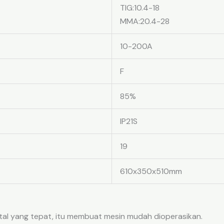
TIG:10.4-18
MMA:20.4-28
10-200A
F
85%
IP21S
19
610x350x510mm
ital yang tepat, itu membuat mesin mudah dioperasikan.