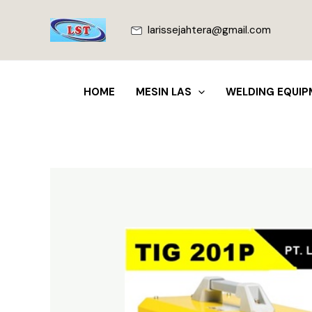
Lewati
ke
larissejahtera@gmail.com
konten
HOME
MESIN LAS
WELDING EQUIP