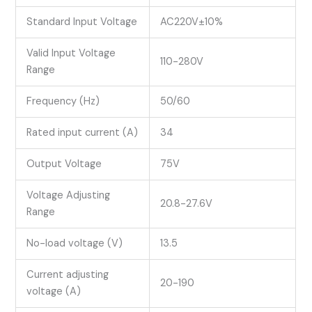
Standard Input Voltage
AC220V±10%
Valid Input Voltage
110-280V
Range
Frequency (Hz)
50/60
Rated input current (A)
34
Output Voltage
75V
Voltage Adjusting
20.8-27.6V
Range
No-load voltage (V)
13.5
Current adjusting
20-190
voltage (A)