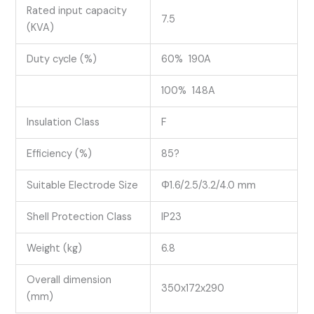
Rated input capacity
7.5
(KVA)
Duty cycle (%)
60% 190A
100% 148A
Insulation Class
F
Efficiency (%)
85?
Suitable Electrode Size
Φ1.6/2.5/3.2/4.0 mm
Shell Protection Class
IP23
Weight (kg)
6.8
Overall dimension
350x172x290
(mm)