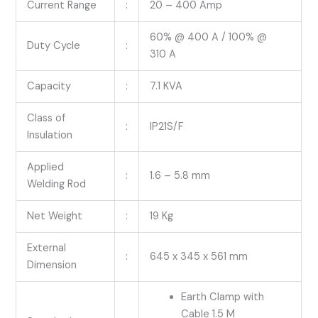
Current Range
:
20 – 400 Amp
60% @ 400 A / 100% @
Duty Cycle
:
310 A
Capacity
:
7.1 KVA
Class of
:
IP21S/F
Insulation
Applied
:
1.6 – 5.8 mm
Welding Rod
Net Weight
:
19 Kg
External
:
645 x 345 x 561 mm
Dimension
Earth Clamp with
Cable 1.5 M