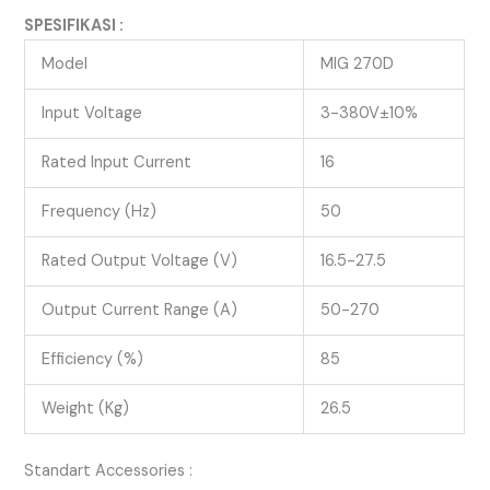
SPESIFIKASI :
Model
MIG 270D
Input Voltage
3-380V±10%
Rated Input Current
16
Frequency (Hz)
50
Rated Output Voltage (V)
16.5-27.5
Output Current Range (A)
50-270
Efficiency (%)
85
Weight (Kg)
26.5
Standart Accessories :