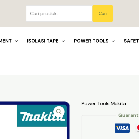
Pencarian
untuk:
Blo
Cari
MENT
ISOLASI TAPE
POWER TOOLS
SAFE
Power Tools Makita
Guarant