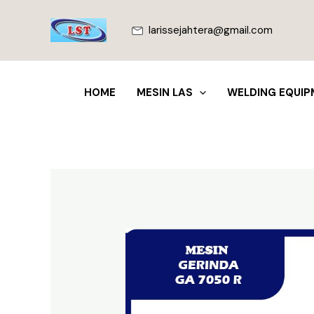
Lewati
ke
larissejahtera@gmail.com
konten
HOME
MESIN LAS
WELDING EQUIP