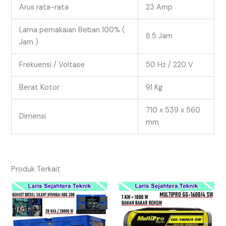
Arus rata-rata
23 Amp
Lama pemakaian Beban 100% (
8.5 Jam
Jam )
Frekuensi / Voltase
50 Hz / 220 V
Berat Kotor
91 Kg
710 x 539 x 560
Dimensi
mm
Produk Terkait