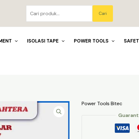
Pencarian
untuk:
Blo
Cari
MENT
ISOLASI TAPE
POWER TOOLS
SAFE
Power Tools Bitec
Guarant