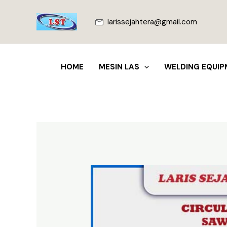
Lewati
ke
larissejahtera@gmail.com
konten
HOME
MESIN LAS
WELDING EQUIP