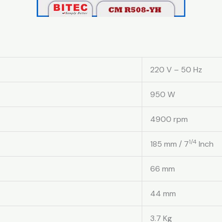
220 V – 50 Hz
950 W
4900 rpm
1/4
185 mm / 7
Inch
66 mm
44 mm
3.7 Kg