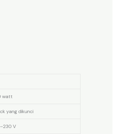
 watt
ck yang dikunci
–230 V