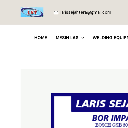
Lewati
ke
larissejahtera@gmail.com
konten
HOME
MESIN LAS
WELDING EQUIP