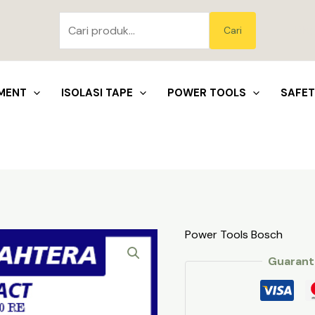
Pencarian
untuk:
Blo
Cari
MENT
ISOLASI TAPE
POWER TOOLS
SAFE
Power Tools Bosch
Guarant