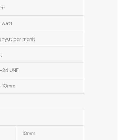
pm
 watt
enyut per menit
g
″-24 UNF
 – 10mm
10mm