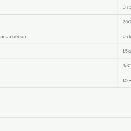
0 r
250
tanpa beban
0 d
1,5k
3/8
1,5