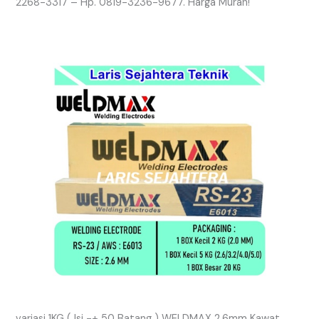
2268-3317 – Hp. 0819-3236-9677. Harga Murah!
variasi 1KG ( Isi -+ 50 Batang ) WELDMAX 2.6mm Kawat