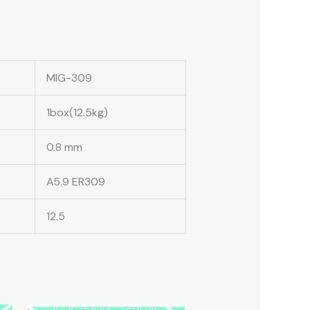
MIG-309
1box(12.5kg)
0.8 mm
A5.9 ER309
12.5