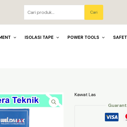
Pencarian
untuk:
Blo
Cari
MENT
ISOLASI TAPE
POWER TOOLS
SAFE
Kawat Las
Guarant