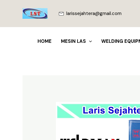
Lewati
ke
larissejahtera@gmail.com
konten
HOME
MESIN LAS
WELDING EQUIP