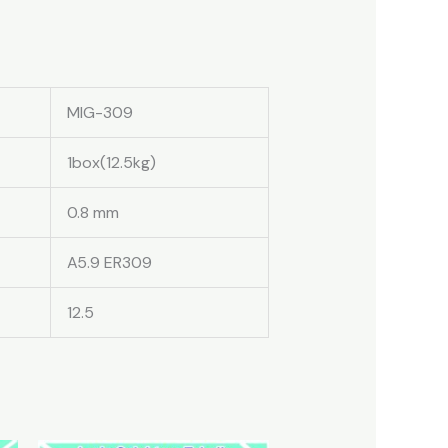
MIG-309
1box(12.5kg)
0.8 mm
A5.9 ER309
12.5