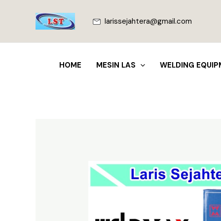
Lewati
ke
larissejahtera@gmail.com
konten
HOME
MESIN LAS
WELDING EQUIP