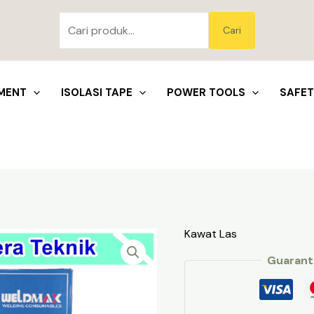
Pencarian
untuk:
Blo
Cari
MENT
ISOLASI TAPE
POWER TOOLS
SAFE
Kawat Las
Guarant