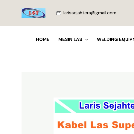
Lewati
ke
larissejahtera@gmail.com
konten
HOME
MESIN LAS
WELDING EQUIP