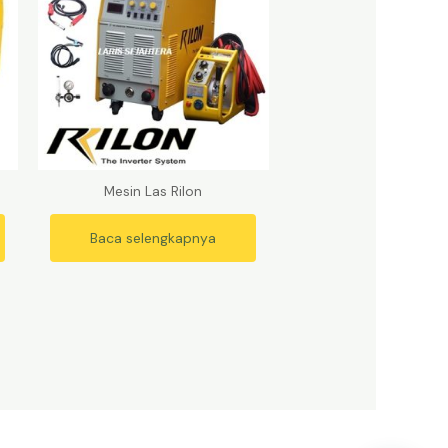
Mesin Las Rilon
Baca selengkapnya