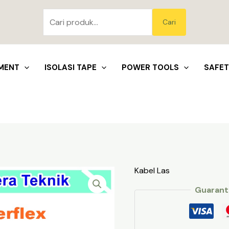
Pencarian
untuk:
Blo
Cari
MENT
ISOLASI TAPE
POWER TOOLS
SAFE
Kabel Las
Guarant