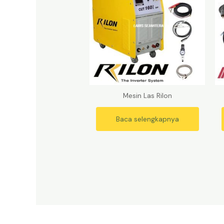
Mesin Las Rilon
Baca selengkapnya