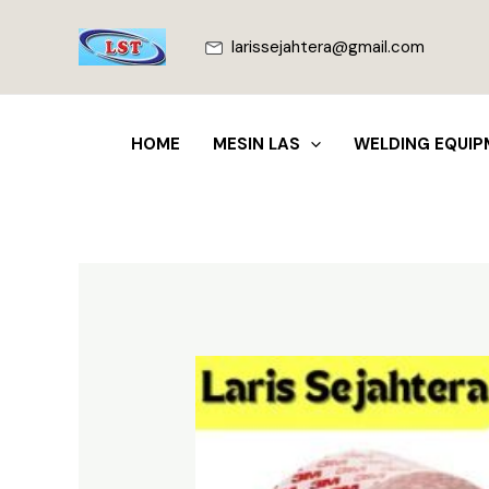
Lewati
ke
larissejahtera@gmail.com
konten
HOME
MESIN LAS
WELDING EQUIP