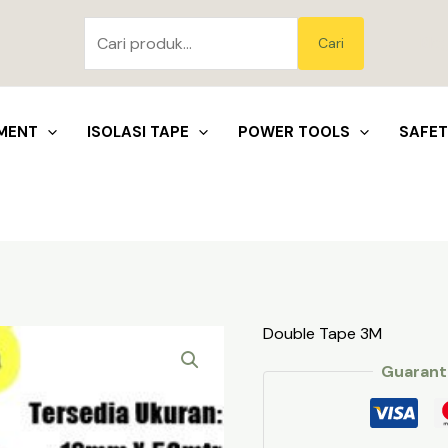
Pencarian
untuk:
Blo
Cari
MENT
ISOLASI TAPE
POWER TOOLS
SAFE
Double Tape 3M
Guarant