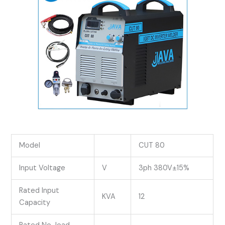
Model
CUT 80
Input Voltage
V
3ph 380V±15%
Rated Input
KVA
12
Capacity