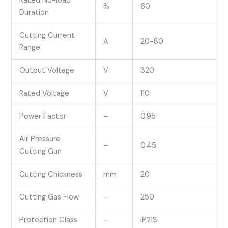
Rated No-load
%
60
Duration
Cutting Current
A
20-80
Range
Output Voltage
V
320
Rated Voltage
V
110
Power Factor
–
0.95
Air Pressure
–
0.45
Cutting Gun
Cutting Chickness
mm
20
Cutting Gas Flow
–
250
Protection Class
–
IP21S