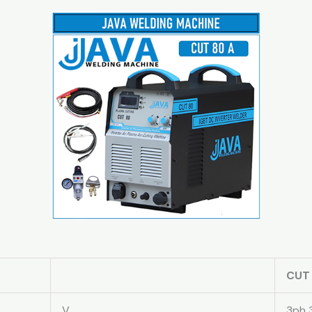
CUT
V
3ph 