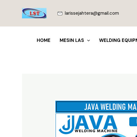
Lewati
ke
larissejahtera@gmail.com
konten
HOME
MESIN LAS
WELDING EQUIP