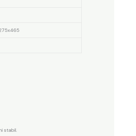
275x465
 stabil.