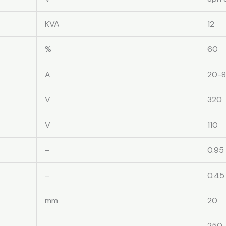
KVA
12
%
60
A
20-
V
320
V
110
–
0.95
–
0.45
mm
20
–
250