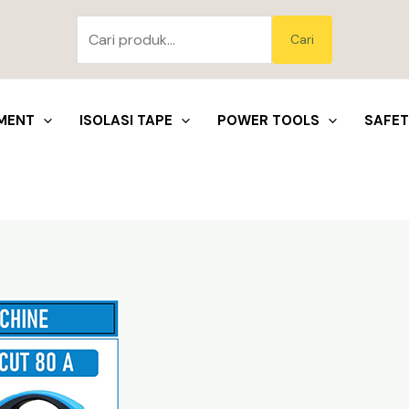
Pencarian
untuk:
Blo
Cari
MENT
ISOLASI TAPE
POWER TOOLS
SAFE