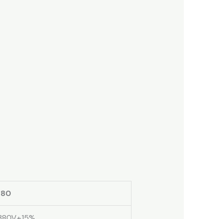
 80
380V±15%