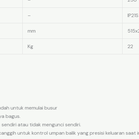
–
IP21S
mm
515x
Kg
22
mudah untuk memulai busur
ya bagus.
endiri atau tidak mengunci sendiri.
ggih untuk kontrol umpan balik yang presisi keluaran saat ini