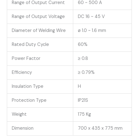
Range of Output Current
60 ~ 500 A
Range of Output Voltage
DC 16 ~ 45 V
Diameter of Welding Wire
ø 1.0 ~ 1.6 mm
Rated Duty Cycle
60%
Power Factor
≥ 0.8
Efficiency
≥ 0.79%
Insulation Type
H
Protection Type
IP21S
Weight
175 Kg
Dimension
700 x 435 x 775 mm