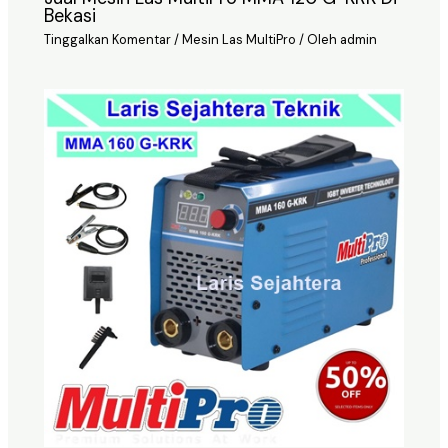
Bekasi
Tinggalkan Komentar
/
Mesin Las MultiPro
/ Oleh
admin