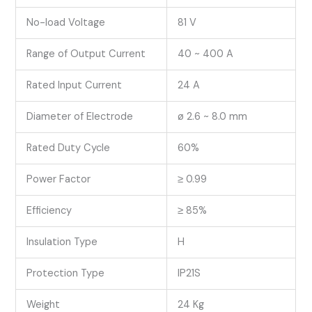
No-load Voltage
81 V
Range of Output Current
40 ~ 400 A
Rated Input Current
24 A
Diameter of Electrode
ø 2.6 ~ 8.0 mm
Rated Duty Cycle
60%
Power Factor
≥ 0.99
Efficiency
≥ 85%
Insulation Type
H
Protection Type
IP21S
Weight
24 Kg