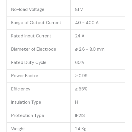
No-load Voltage
81 V
Range of Output Current
40 ~ 400 A
Rated Input Current
24 A
Diameter of Electrode
ø 2.6 ~ 8.0 mm
Rated Duty Cycle
60%
Power Factor
≥ 0.99
Efficiency
≥ 85%
Insulation Type
H
Protection Type
IP21S
Weight
24 Kg